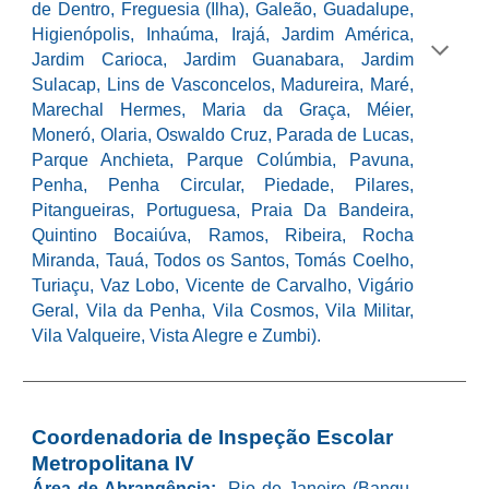
de Dentro, Freguesia (Ilha), Galeão, Guadalupe,
Higienópolis, Inhaúma, Irajá, Jardim América,
Jardim Carioca, Jardim Guanabara, Jardim
Sulacap, Lins de Vasconcelos, Madureira, Maré,
Marechal Hermes, Maria da Graça, Méier,
Moneró, Olaria, Oswaldo Cruz, Parada de Lucas,
Parque Anchieta, Parque Colúmbia, Pavuna,
Penha, Penha Circular, Piedade, Pilares,
Pitangueiras, Portuguesa, Praia Da Bandeira,
Quintino Bocaiúva, Ramos, Ribeira, Rocha
Miranda, Tauá, Todos os Santos, Tomás Coelho,
Turiaçu, Vaz Lobo, Vicente de Carvalho, Vigário
Geral, Vila da Penha, Vila Cosmos, Vila Militar,
Vila Valqueire, Vista Alegre e Zumbi).
Coordenadoria de Inspeção Escolar
Metropolitana I
V
Área de Abrangência:
Rio de Janeiro
(Bangu,