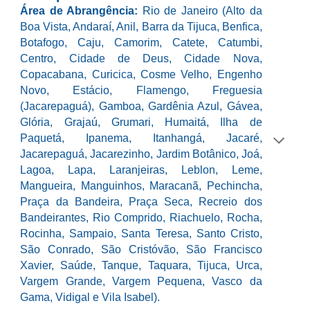
Área de Abrangência:
Rio de Janeiro
(
Alto da
Boa Vista, Andaraí, Anil, Barra da Tijuca, Benfica,
Botafogo, Caju, Camorim, Catete, Catumbi,
Centro, Cidade de Deus, Cidade Nova,
Copacabana, Curicica, Cosme Velho, Engenho
Novo, Estácio, Flamengo, Freguesia
(Jacarepaguá), Gamboa, Gardênia Azul, Gávea,
Glória, Grajaú, Grumari, Humaitá, Ilha de
Paquetá, Ipanema, Itanhangá, Jacaré,
Jacarepaguá, Jacarezinho, Jardim Botânico, Joá,
Lagoa, Lapa, Laranjeiras, Leblon, Leme,
Mangueira, Manguinhos, Maracanã, Pechincha,
Praça da Bandeira, Praça Seca, Recreio dos
Bandeirantes, Rio Comprido, Riachuelo, Rocha,
Rocinha, Sampaio, Santa Teresa, Santo Cristo,
São Conrado, São Cristóvão, São Francisco
Xavier, Saúde, Tanque, Taquara, Tijuca, Urca,
Vargem Grande, Vargem Pequena, Vasco da
Gama, Vidigal
e
Vila Isabel).